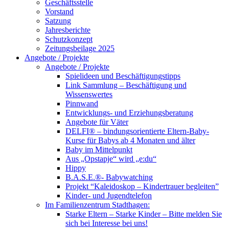
Geschäftsstelle
Vorstand
Satzung
Jahresberichte
Schutzkonzept
Zeitungsbeilage 2025
Angebote / Projekte
Angebote / Projekte
Spielideen und Beschäftigungstipps
Link Sammlung – Beschäftigung und
Wissenswertes
Pinnwand
Entwicklungs- und Erziehungsberatung
Angebote für Väter
DELFI® – bindungsorientierte Eltern-Baby-
Kurse für Babys ab 4 Monaten und älter
Baby im Mittelpunkt
Aus „Opstapje“ wird „e:du“
Hippy
B.A.S.E.®- Babywatching
Projekt “Kaleidoskop – Kindertrauer begleiten”
Kinder- und Jugendtelefon
Im Familienzentrum Stadthagen:
Starke Eltern – Starke Kinder – Bitte melden Sie
sich bei Interesse bei uns!