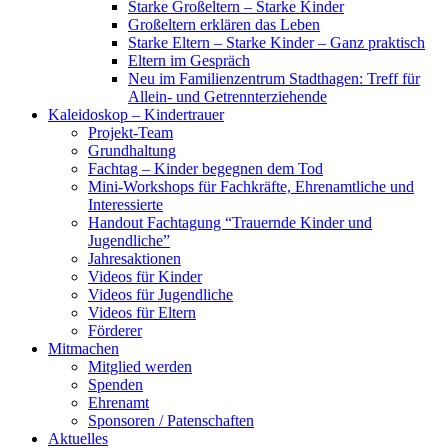
Starke Großeltern – Starke Kinder
Großeltern erklären das Leben
Starke Eltern – Starke Kinder – Ganz praktisch
Eltern im Gespräch
Neu im Familienzentrum Stadthagen: Treff für
Allein- und Getrennterziehende
Kaleidoskop – Kindertrauer
Projekt-Team
Grundhaltung
Fachtag – Kinder begegnen dem Tod
Mini-Workshops für Fachkräfte, Ehrenamtliche und
Interessierte
Handout Fachtagung “Trauernde Kinder und
Jugendliche”
Jahresaktionen
Videos für Kinder
Videos für Jugendliche
Videos für Eltern
Förderer
Mitmachen
Mitglied werden
Spenden
Ehrenamt
Sponsoren / Patenschaften
Aktuelles