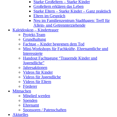
Starke Großeltern – Starke Kinder
Großeltern erklären das Leben
Starke Eltern – Starke Kinder – Ganz praktisch
Eltern im Gespräch
Neu im Familienzentrum Stadthagen: Treff für
Allein- und Getrennterziehende
Kaleidoskop – Kindertrauer
Projekt-Team
Grundhaltung
Fachtag – Kinder begegnen dem Tod
Mini-Workshops für Fachkräfte, Ehrenamtliche und
Interessierte
Handout Fachtagung “Trauernde Kinder und
Jugendliche”
Jahresaktionen
Videos für Kinder
Videos für Jugendliche
Videos für Eltern
Förderer
Mitmachen
Mitglied werden
Spenden
Ehrenamt
Sponsoren / Patenschaften
Aktuelles