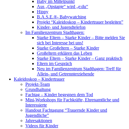
Baby im Mittelpunkt
Aus „Opstapje“ wird „e:du“
Hippy
B.A.S.E.®- Babywatching
Projekt “Kaleidoskop – Kindertrauer begleiten”
Kinder- und Jugendtelefon
Im Familienzentrum Stadthagen:
Starke Eltern – Starke Kinder – Bitte melden Sie
sich bei Interesse bei uns!
Starke Großeltern – Starke Kinder
Großeltern erklären das Leben
Starke Eltern – Starke Kinder – Ganz praktisch
Eltern im Gespräch
Neu im Familienzentrum Stadthagen: Treff für
Allein- und Getrennterziehende
Kaleidoskop – Kindertrauer
Projekt-Team
Grundhaltung
Fachtag – Kinder begegnen dem Tod
Mini-Workshops für Fachkräfte, Ehrenamtliche und
Interessierte
Handout Fachtagung “Trauernde Kinder und
Jugendliche”
Jahresaktionen
Videos für Kinder