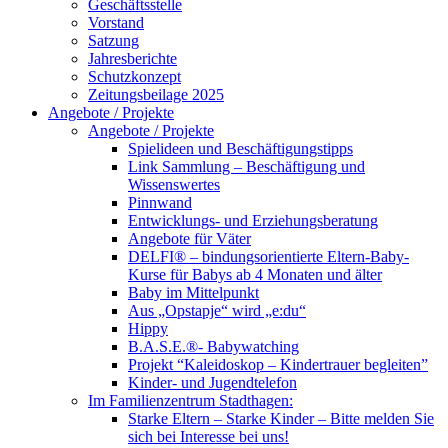
Geschäftsstelle
Vorstand
Satzung
Jahresberichte
Schutzkonzept
Zeitungsbeilage 2025
Angebote / Projekte
Angebote / Projekte
Spielideen und Beschäftigungstipps
Link Sammlung – Beschäftigung und
Wissenswertes
Pinnwand
Entwicklungs- und Erziehungsberatung
Angebote für Väter
DELFI® – bindungsorientierte Eltern-Baby-
Kurse für Babys ab 4 Monaten und älter
Baby im Mittelpunkt
Aus „Opstapje“ wird „e:du“
Hippy
B.A.S.E.®- Babywatching
Projekt “Kaleidoskop – Kindertrauer begleiten”
Kinder- und Jugendtelefon
Im Familienzentrum Stadthagen:
Starke Eltern – Starke Kinder – Bitte melden Sie
sich bei Interesse bei uns!