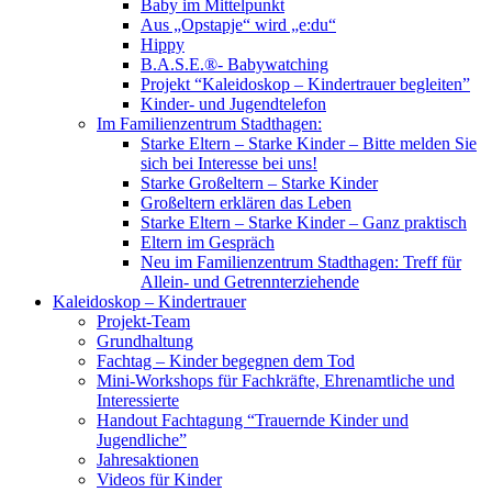
Baby im Mittelpunkt
Aus „Opstapje“ wird „e:du“
Hippy
B.A.S.E.®- Babywatching
Projekt “Kaleidoskop – Kindertrauer begleiten”
Kinder- und Jugendtelefon
Im Familienzentrum Stadthagen:
Starke Eltern – Starke Kinder – Bitte melden Sie
sich bei Interesse bei uns!
Starke Großeltern – Starke Kinder
Großeltern erklären das Leben
Starke Eltern – Starke Kinder – Ganz praktisch
Eltern im Gespräch
Neu im Familienzentrum Stadthagen: Treff für
Allein- und Getrennterziehende
Kaleidoskop – Kindertrauer
Projekt-Team
Grundhaltung
Fachtag – Kinder begegnen dem Tod
Mini-Workshops für Fachkräfte, Ehrenamtliche und
Interessierte
Handout Fachtagung “Trauernde Kinder und
Jugendliche”
Jahresaktionen
Videos für Kinder