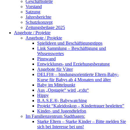
Geschäftsstelle
Vorstand
Satzung
Jahresberichte
Schutzkonzept
Zeitungsbeilage 2025
Angebote / Projekte
Angebote / Projekte
Spielideen und Beschäftigungstipps
Link Sammlung – Beschäftigung und
Wissenswertes
Pinnwand
Entwicklungs- und Erziehungsberatung
Angebote für Väter
DELFI® – bindungsorientierte Eltern-Baby-
Kurse für Babys ab 4 Monaten und älter
Baby im Mittelpunkt
Aus „Opstapje“ wird „e:du“
Hippy
B.A.S.E.®- Babywatching
Projekt “Kaleidoskop – Kindertrauer begleiten”
Kinder- und Jugendtelefon
Im Familienzentrum Stadthagen:
Starke Eltern – Starke Kinder – Bitte melden Sie
sich bei Interesse bei uns!