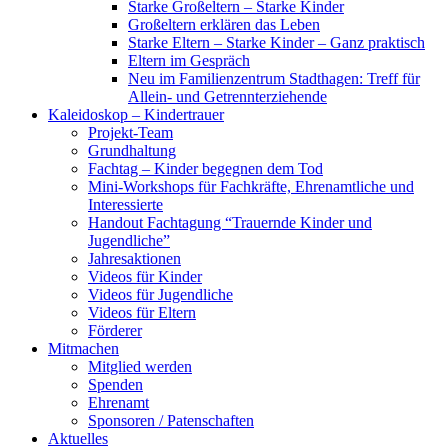
Starke Großeltern – Starke Kinder
Großeltern erklären das Leben
Starke Eltern – Starke Kinder – Ganz praktisch
Eltern im Gespräch
Neu im Familienzentrum Stadthagen: Treff für
Allein- und Getrennterziehende
Kaleidoskop – Kindertrauer
Projekt-Team
Grundhaltung
Fachtag – Kinder begegnen dem Tod
Mini-Workshops für Fachkräfte, Ehrenamtliche und
Interessierte
Handout Fachtagung “Trauernde Kinder und
Jugendliche”
Jahresaktionen
Videos für Kinder
Videos für Jugendliche
Videos für Eltern
Förderer
Mitmachen
Mitglied werden
Spenden
Ehrenamt
Sponsoren / Patenschaften
Aktuelles