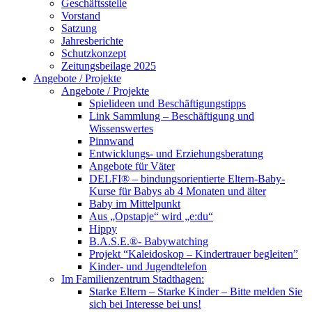
Geschäftsstelle
Vorstand
Satzung
Jahresberichte
Schutzkonzept
Zeitungsbeilage 2025
Angebote / Projekte
Angebote / Projekte
Spielideen und Beschäftigungstipps
Link Sammlung – Beschäftigung und
Wissenswertes
Pinnwand
Entwicklungs- und Erziehungsberatung
Angebote für Väter
DELFI® – bindungsorientierte Eltern-Baby-
Kurse für Babys ab 4 Monaten und älter
Baby im Mittelpunkt
Aus „Opstapje“ wird „e:du“
Hippy
B.A.S.E.®- Babywatching
Projekt “Kaleidoskop – Kindertrauer begleiten”
Kinder- und Jugendtelefon
Im Familienzentrum Stadthagen:
Starke Eltern – Starke Kinder – Bitte melden Sie
sich bei Interesse bei uns!