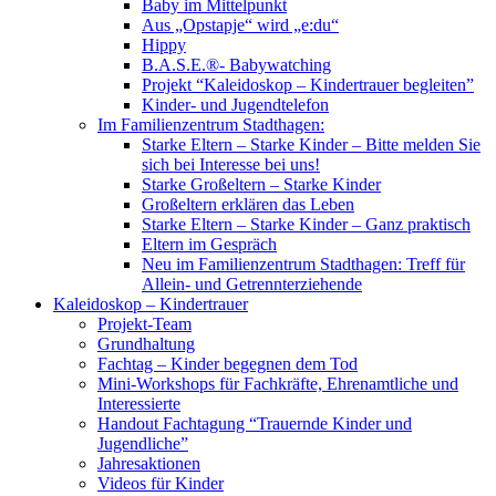
Baby im Mittelpunkt
Aus „Opstapje“ wird „e:du“
Hippy
B.A.S.E.®- Babywatching
Projekt “Kaleidoskop – Kindertrauer begleiten”
Kinder- und Jugendtelefon
Im Familienzentrum Stadthagen:
Starke Eltern – Starke Kinder – Bitte melden Sie
sich bei Interesse bei uns!
Starke Großeltern – Starke Kinder
Großeltern erklären das Leben
Starke Eltern – Starke Kinder – Ganz praktisch
Eltern im Gespräch
Neu im Familienzentrum Stadthagen: Treff für
Allein- und Getrennterziehende
Kaleidoskop – Kindertrauer
Projekt-Team
Grundhaltung
Fachtag – Kinder begegnen dem Tod
Mini-Workshops für Fachkräfte, Ehrenamtliche und
Interessierte
Handout Fachtagung “Trauernde Kinder und
Jugendliche”
Jahresaktionen
Videos für Kinder