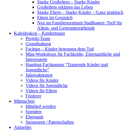
Starke Großeltern – Starke Kinder
Großeltern erklären das Leben
Starke Eltern – Starke Kinder – Ganz praktisch
Eltern im Gespräch
Neu im Familienzentrum Stadthagen: Treff für
Allein- und Getrennterziehende
Kaleidoskop – Kindertrauer
Projekt-Team
Grundhaltung
Fachtag – Kinder begegnen dem Tod
Mini-Workshops für Fachkräfte, Ehrenamtliche und
Interessierte
Handout Fachtagung “Trauernde Kinder und
Jugendliche”
Jahresaktionen
Videos für Kinder
Videos für Jugendliche
Videos für Eltern
Förderer
Mitmachen
Mitglied werden
Spenden
Ehrenamt
Sponsoren / Patenschaften
Aktuelles