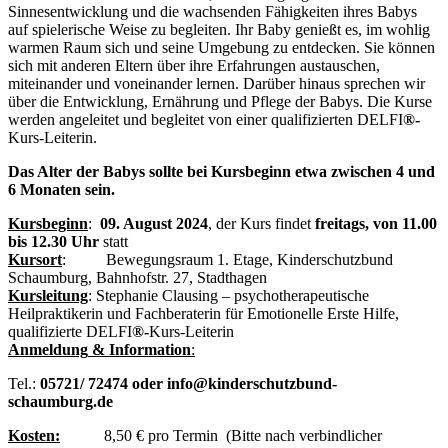
Sinnesentwicklung und die wachsenden Fähigkeiten ihres Babys
auf spielerische Weise zu begleiten. Ihr Baby genießt es, im wohlig
warmen Raum sich und seine Umgebung zu entdecken. Sie können
sich mit anderen Eltern über ihre Erfahrungen austauschen,
miteinander und voneinander lernen. Darüber hinaus sprechen wir
über die Entwicklung, Ernährung und Pflege der Babys. Die Kurse
werden angeleitet und begleitet von einer qualifizierten DELFI
®-
Kurs-Leiterin.
Das Alter der Babys sollte bei Kursbeginn etwa zwischen 4 und
6 Monaten sein.
Kursbeginn
:
09. August 2024
, der Kurs findet
freitags,
von 11.00
bis 12.30 Uhr
statt
Kursort
: Bewegungsraum 1. Etage, Kinderschutzbund
Schaumburg, Bahnhofstr. 27, Stadthagen
Kursleitung
: Stephanie Clausing – psychotherapeutische
Heilpraktikerin und Fachberaterin für Emotionelle Erste Hilfe,
qualifizierte DELFI
®-
Kurs-Leiterin
Anmeldung
&
Information
:
Tel.:
05721/ 72474 oder
info@kinderschutzbund-
schaumburg.de
Kosten:
8,50 € pro Termin (Bitte nach verbindlicher