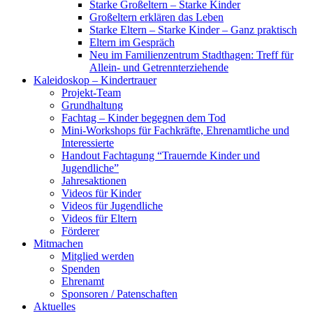
Starke Großeltern – Starke Kinder
Großeltern erklären das Leben
Starke Eltern – Starke Kinder – Ganz praktisch
Eltern im Gespräch
Neu im Familienzentrum Stadthagen: Treff für
Allein- und Getrennterziehende
Kaleidoskop – Kindertrauer
Projekt-Team
Grundhaltung
Fachtag – Kinder begegnen dem Tod
Mini-Workshops für Fachkräfte, Ehrenamtliche und
Interessierte
Handout Fachtagung “Trauernde Kinder und
Jugendliche”
Jahresaktionen
Videos für Kinder
Videos für Jugendliche
Videos für Eltern
Förderer
Mitmachen
Mitglied werden
Spenden
Ehrenamt
Sponsoren / Patenschaften
Aktuelles