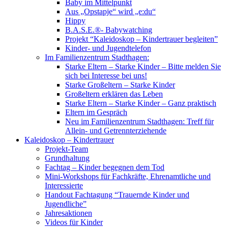
Baby im Mittelpunkt
Aus „Opstapje“ wird „e:du“
Hippy
B.A.S.E.®- Babywatching
Projekt “Kaleidoskop – Kindertrauer begleiten”
Kinder- und Jugendtelefon
Im Familienzentrum Stadthagen:
Starke Eltern – Starke Kinder – Bitte melden Sie
sich bei Interesse bei uns!
Starke Großeltern – Starke Kinder
Großeltern erklären das Leben
Starke Eltern – Starke Kinder – Ganz praktisch
Eltern im Gespräch
Neu im Familienzentrum Stadthagen: Treff für
Allein- und Getrennterziehende
Kaleidoskop – Kindertrauer
Projekt-Team
Grundhaltung
Fachtag – Kinder begegnen dem Tod
Mini-Workshops für Fachkräfte, Ehrenamtliche und
Interessierte
Handout Fachtagung “Trauernde Kinder und
Jugendliche”
Jahresaktionen
Videos für Kinder