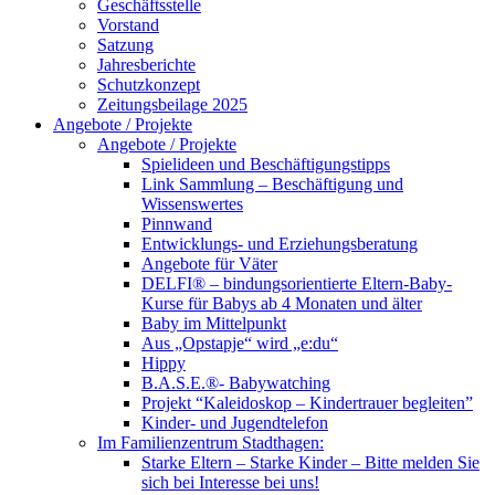
Geschäftsstelle
Vorstand
Satzung
Jahresberichte
Schutzkonzept
Zeitungsbeilage 2025
Angebote / Projekte
Angebote / Projekte
Spielideen und Beschäftigungstipps
Link Sammlung – Beschäftigung und
Wissenswertes
Pinnwand
Entwicklungs- und Erziehungsberatung
Angebote für Väter
DELFI® – bindungsorientierte Eltern-Baby-
Kurse für Babys ab 4 Monaten und älter
Baby im Mittelpunkt
Aus „Opstapje“ wird „e:du“
Hippy
B.A.S.E.®- Babywatching
Projekt “Kaleidoskop – Kindertrauer begleiten”
Kinder- und Jugendtelefon
Im Familienzentrum Stadthagen:
Starke Eltern – Starke Kinder – Bitte melden Sie
sich bei Interesse bei uns!