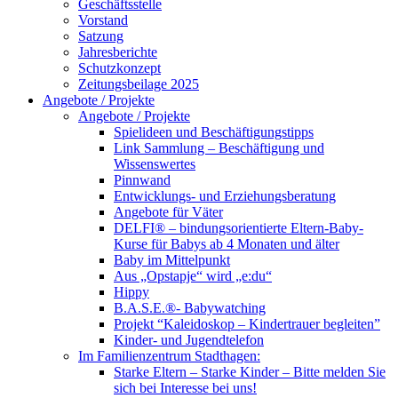
Geschäftsstelle
Vorstand
Satzung
Jahresberichte
Schutzkonzept
Zeitungsbeilage 2025
Angebote / Projekte
Angebote / Projekte
Spielideen und Beschäftigungstipps
Link Sammlung – Beschäftigung und
Wissenswertes
Pinnwand
Entwicklungs- und Erziehungsberatung
Angebote für Väter
DELFI® – bindungsorientierte Eltern-Baby-
Kurse für Babys ab 4 Monaten und älter
Baby im Mittelpunkt
Aus „Opstapje“ wird „e:du“
Hippy
B.A.S.E.®- Babywatching
Projekt “Kaleidoskop – Kindertrauer begleiten”
Kinder- und Jugendtelefon
Im Familienzentrum Stadthagen:
Starke Eltern – Starke Kinder – Bitte melden Sie
sich bei Interesse bei uns!