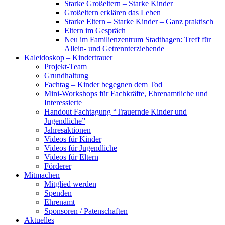
Starke Großeltern – Starke Kinder
Großeltern erklären das Leben
Starke Eltern – Starke Kinder – Ganz praktisch
Eltern im Gespräch
Neu im Familienzentrum Stadthagen: Treff für
Allein- und Getrennterziehende
Kaleidoskop – Kindertrauer
Projekt-Team
Grundhaltung
Fachtag – Kinder begegnen dem Tod
Mini-Workshops für Fachkräfte, Ehrenamtliche und
Interessierte
Handout Fachtagung “Trauernde Kinder und
Jugendliche”
Jahresaktionen
Videos für Kinder
Videos für Jugendliche
Videos für Eltern
Förderer
Mitmachen
Mitglied werden
Spenden
Ehrenamt
Sponsoren / Patenschaften
Aktuelles