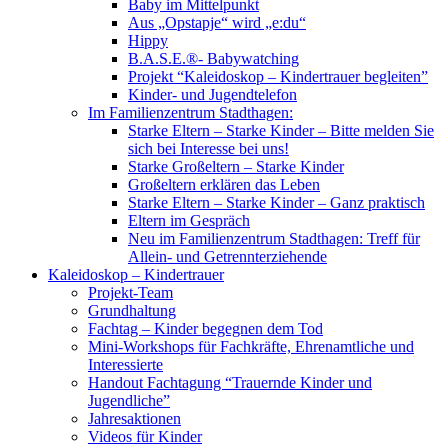
Baby im Mittelpunkt
Aus „Opstapje“ wird „e:du“
Hippy
B.A.S.E.®- Babywatching
Projekt “Kaleidoskop – Kindertrauer begleiten”
Kinder- und Jugendtelefon
Im Familienzentrum Stadthagen:
Starke Eltern – Starke Kinder – Bitte melden Sie
sich bei Interesse bei uns!
Starke Großeltern – Starke Kinder
Großeltern erklären das Leben
Starke Eltern – Starke Kinder – Ganz praktisch
Eltern im Gespräch
Neu im Familienzentrum Stadthagen: Treff für
Allein- und Getrennterziehende
Kaleidoskop – Kindertrauer
Projekt-Team
Grundhaltung
Fachtag – Kinder begegnen dem Tod
Mini-Workshops für Fachkräfte, Ehrenamtliche und
Interessierte
Handout Fachtagung “Trauernde Kinder und
Jugendliche”
Jahresaktionen
Videos für Kinder