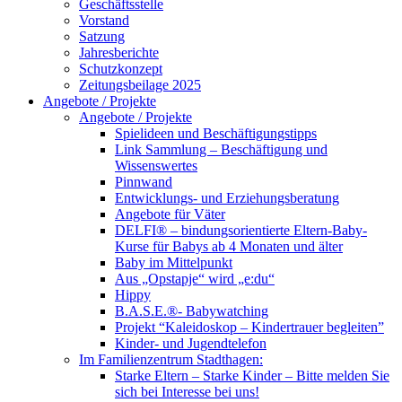
Geschäftsstelle
Vorstand
Satzung
Jahresberichte
Schutzkonzept
Zeitungsbeilage 2025
Angebote / Projekte
Angebote / Projekte
Spielideen und Beschäftigungstipps
Link Sammlung – Beschäftigung und
Wissenswertes
Pinnwand
Entwicklungs- und Erziehungsberatung
Angebote für Väter
DELFI® – bindungsorientierte Eltern-Baby-
Kurse für Babys ab 4 Monaten und älter
Baby im Mittelpunkt
Aus „Opstapje“ wird „e:du“
Hippy
B.A.S.E.®- Babywatching
Projekt “Kaleidoskop – Kindertrauer begleiten”
Kinder- und Jugendtelefon
Im Familienzentrum Stadthagen:
Starke Eltern – Starke Kinder – Bitte melden Sie
sich bei Interesse bei uns!