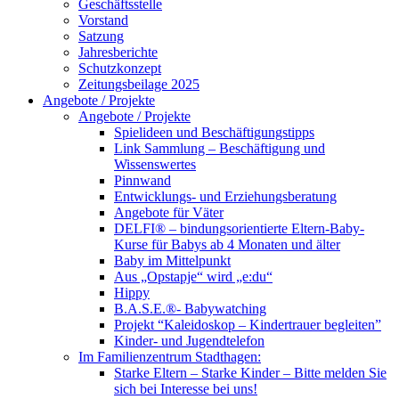
Geschäftsstelle
Vorstand
Satzung
Jahresberichte
Schutzkonzept
Zeitungsbeilage 2025
Angebote / Projekte
Angebote / Projekte
Spielideen und Beschäftigungstipps
Link Sammlung – Beschäftigung und
Wissenswertes
Pinnwand
Entwicklungs- und Erziehungsberatung
Angebote für Väter
DELFI® – bindungsorientierte Eltern-Baby-
Kurse für Babys ab 4 Monaten und älter
Baby im Mittelpunkt
Aus „Opstapje“ wird „e:du“
Hippy
B.A.S.E.®- Babywatching
Projekt “Kaleidoskop – Kindertrauer begleiten”
Kinder- und Jugendtelefon
Im Familienzentrum Stadthagen:
Starke Eltern – Starke Kinder – Bitte melden Sie
sich bei Interesse bei uns!