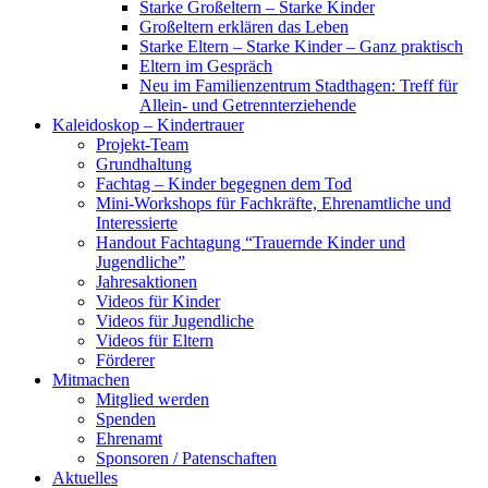
Starke Großeltern – Starke Kinder
Großeltern erklären das Leben
Starke Eltern – Starke Kinder – Ganz praktisch
Eltern im Gespräch
Neu im Familienzentrum Stadthagen: Treff für
Allein- und Getrennterziehende
Kaleidoskop – Kindertrauer
Projekt-Team
Grundhaltung
Fachtag – Kinder begegnen dem Tod
Mini-Workshops für Fachkräfte, Ehrenamtliche und
Interessierte
Handout Fachtagung “Trauernde Kinder und
Jugendliche”
Jahresaktionen
Videos für Kinder
Videos für Jugendliche
Videos für Eltern
Förderer
Mitmachen
Mitglied werden
Spenden
Ehrenamt
Sponsoren / Patenschaften
Aktuelles