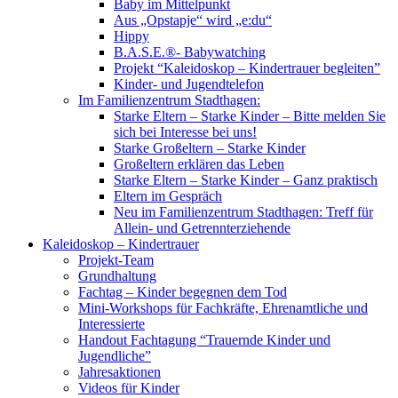
Baby im Mittelpunkt
Aus „Opstapje“ wird „e:du“
Hippy
B.A.S.E.®- Babywatching
Projekt “Kaleidoskop – Kindertrauer begleiten”
Kinder- und Jugendtelefon
Im Familienzentrum Stadthagen:
Starke Eltern – Starke Kinder – Bitte melden Sie
sich bei Interesse bei uns!
Starke Großeltern – Starke Kinder
Großeltern erklären das Leben
Starke Eltern – Starke Kinder – Ganz praktisch
Eltern im Gespräch
Neu im Familienzentrum Stadthagen: Treff für
Allein- und Getrennterziehende
Kaleidoskop – Kindertrauer
Projekt-Team
Grundhaltung
Fachtag – Kinder begegnen dem Tod
Mini-Workshops für Fachkräfte, Ehrenamtliche und
Interessierte
Handout Fachtagung “Trauernde Kinder und
Jugendliche”
Jahresaktionen
Videos für Kinder