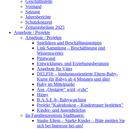
Geschäftsstelle
Vorstand
Satzung
Jahresberichte
Schutzkonzept
Zeitungsbeilage 2025
Angebote / Projekte
Angebote / Projekte
Spielideen und Beschäftigungstipps
Link Sammlung – Beschäftigung und
Wissenswertes
Pinnwand
Entwicklungs- und Erziehungsberatung
Angebote für Väter
DELFI® – bindungsorientierte Eltern-Baby-
Kurse für Babys ab 4 Monaten und älter
Baby im Mittelpunkt
Aus „Opstapje“ wird „e:du“
Hippy
B.A.S.E.®- Babywatching
Projekt “Kaleidoskop – Kindertrauer begleiten”
Kinder- und Jugendtelefon
Im Familienzentrum Stadthagen:
Starke Eltern – Starke Kinder – Bitte melden Sie
sich bei Interesse bei uns!