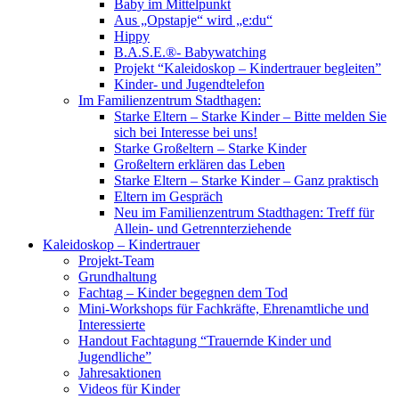
Baby im Mittelpunkt
Aus „Opstapje“ wird „e:du“
Hippy
B.A.S.E.®- Babywatching
Projekt “Kaleidoskop – Kindertrauer begleiten”
Kinder- und Jugendtelefon
Im Familienzentrum Stadthagen:
Starke Eltern – Starke Kinder – Bitte melden Sie
sich bei Interesse bei uns!
Starke Großeltern – Starke Kinder
Großeltern erklären das Leben
Starke Eltern – Starke Kinder – Ganz praktisch
Eltern im Gespräch
Neu im Familienzentrum Stadthagen: Treff für
Allein- und Getrennterziehende
Kaleidoskop – Kindertrauer
Projekt-Team
Grundhaltung
Fachtag – Kinder begegnen dem Tod
Mini-Workshops für Fachkräfte, Ehrenamtliche und
Interessierte
Handout Fachtagung “Trauernde Kinder und
Jugendliche”
Jahresaktionen
Videos für Kinder