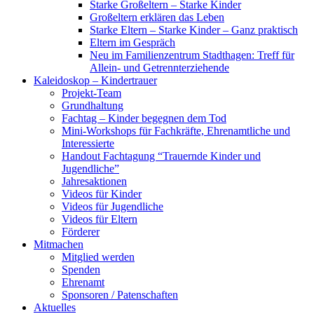
Starke Großeltern – Starke Kinder
Großeltern erklären das Leben
Starke Eltern – Starke Kinder – Ganz praktisch
Eltern im Gespräch
Neu im Familienzentrum Stadthagen: Treff für
Allein- und Getrennterziehende
Kaleidoskop – Kindertrauer
Projekt-Team
Grundhaltung
Fachtag – Kinder begegnen dem Tod
Mini-Workshops für Fachkräfte, Ehrenamtliche und
Interessierte
Handout Fachtagung “Trauernde Kinder und
Jugendliche”
Jahresaktionen
Videos für Kinder
Videos für Jugendliche
Videos für Eltern
Förderer
Mitmachen
Mitglied werden
Spenden
Ehrenamt
Sponsoren / Patenschaften
Aktuelles