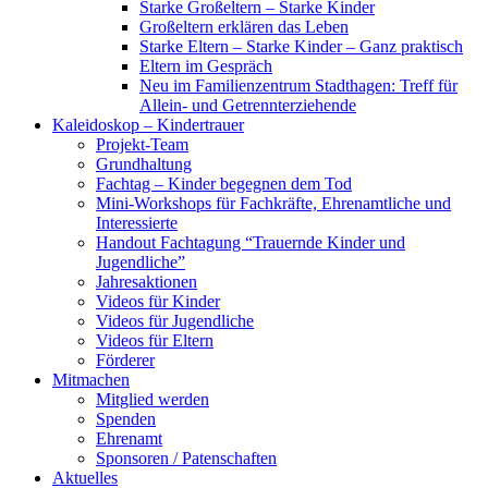
Starke Großeltern – Starke Kinder
Großeltern erklären das Leben
Starke Eltern – Starke Kinder – Ganz praktisch
Eltern im Gespräch
Neu im Familienzentrum Stadthagen: Treff für
Allein- und Getrennterziehende
Kaleidoskop – Kindertrauer
Projekt-Team
Grundhaltung
Fachtag – Kinder begegnen dem Tod
Mini-Workshops für Fachkräfte, Ehrenamtliche und
Interessierte
Handout Fachtagung “Trauernde Kinder und
Jugendliche”
Jahresaktionen
Videos für Kinder
Videos für Jugendliche
Videos für Eltern
Förderer
Mitmachen
Mitglied werden
Spenden
Ehrenamt
Sponsoren / Patenschaften
Aktuelles