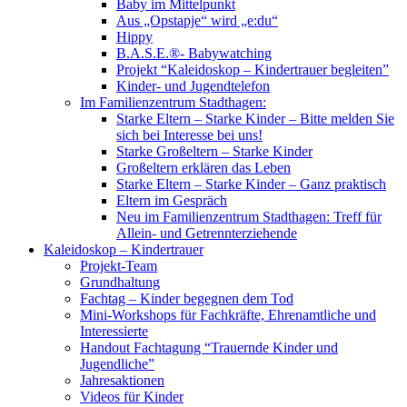
Baby im Mittelpunkt
Aus „Opstapje“ wird „e:du“
Hippy
B.A.S.E.®- Babywatching
Projekt “Kaleidoskop – Kindertrauer begleiten”
Kinder- und Jugendtelefon
Im Familienzentrum Stadthagen:
Starke Eltern – Starke Kinder – Bitte melden Sie
sich bei Interesse bei uns!
Starke Großeltern – Starke Kinder
Großeltern erklären das Leben
Starke Eltern – Starke Kinder – Ganz praktisch
Eltern im Gespräch
Neu im Familienzentrum Stadthagen: Treff für
Allein- und Getrennterziehende
Kaleidoskop – Kindertrauer
Projekt-Team
Grundhaltung
Fachtag – Kinder begegnen dem Tod
Mini-Workshops für Fachkräfte, Ehrenamtliche und
Interessierte
Handout Fachtagung “Trauernde Kinder und
Jugendliche”
Jahresaktionen
Videos für Kinder