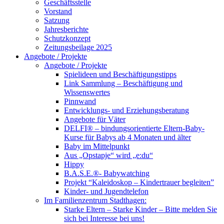
Geschäftsstelle
Vorstand
Satzung
Jahresberichte
Schutzkonzept
Zeitungsbeilage 2025
Angebote / Projekte
Angebote / Projekte
Spielideen und Beschäftigungstipps
Link Sammlung – Beschäftigung und
Wissenswertes
Pinnwand
Entwicklungs- und Erziehungsberatung
Angebote für Väter
DELFI® – bindungsorientierte Eltern-Baby-
Kurse für Babys ab 4 Monaten und älter
Baby im Mittelpunkt
Aus „Opstapje“ wird „e:du“
Hippy
B.A.S.E.®- Babywatching
Projekt “Kaleidoskop – Kindertrauer begleiten”
Kinder- und Jugendtelefon
Im Familienzentrum Stadthagen:
Starke Eltern – Starke Kinder – Bitte melden Sie
sich bei Interesse bei uns!