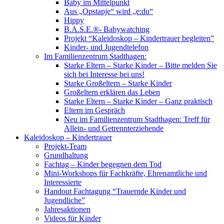
Baby im Mittelpunkt
Aus „Opstapje“ wird „e:du“
Hippy
B.A.S.E.®- Babywatching
Projekt “Kaleidoskop – Kindertrauer begleiten”
Kinder- und Jugendtelefon
Im Familienzentrum Stadthagen:
Starke Eltern – Starke Kinder – Bitte melden Sie
sich bei Interesse bei uns!
Starke Großeltern – Starke Kinder
Großeltern erklären das Leben
Starke Eltern – Starke Kinder – Ganz praktisch
Eltern im Gespräch
Neu im Familienzentrum Stadthagen: Treff für
Allein- und Getrennterziehende
Kaleidoskop – Kindertrauer
Projekt-Team
Grundhaltung
Fachtag – Kinder begegnen dem Tod
Mini-Workshops für Fachkräfte, Ehrenamtliche und
Interessierte
Handout Fachtagung “Trauernde Kinder und
Jugendliche”
Jahresaktionen
Videos für Kinder