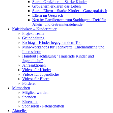
Starke Großeltern – Starke Kinder
Großeltern erklären das Leben
Starke Eltern – Starke Kinder – Ganz praktisch
Eltern im Gespräch
Neu im Familienzentrum Stadthagen: Treff für
Allein- und Getrennterziehende
Kaleidoskop – Kindertrauer
Projekt-Team
Grundhaltung
Fachtag – Kinder begegnen dem Tod
Mini-Workshops für Fachkräfte, Ehrenamtliche und
Interessierte
Handout Fachtagung “Trauernde Kinder und
Jugendliche”
Jahresaktionen
Videos für Kinder
Videos für Jugendliche
Videos für Eltern
Förderer
Mitmachen
Mitglied werden
Spenden
Ehrenamt
Sponsoren / Patenschaften
Aktuelles