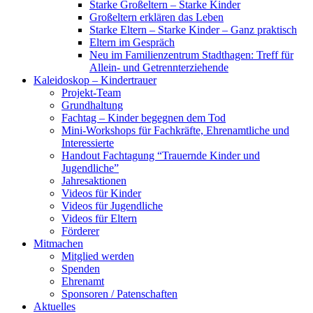
Starke Großeltern – Starke Kinder
Großeltern erklären das Leben
Starke Eltern – Starke Kinder – Ganz praktisch
Eltern im Gespräch
Neu im Familienzentrum Stadthagen: Treff für
Allein- und Getrennterziehende
Kaleidoskop – Kindertrauer
Projekt-Team
Grundhaltung
Fachtag – Kinder begegnen dem Tod
Mini-Workshops für Fachkräfte, Ehrenamtliche und
Interessierte
Handout Fachtagung “Trauernde Kinder und
Jugendliche”
Jahresaktionen
Videos für Kinder
Videos für Jugendliche
Videos für Eltern
Förderer
Mitmachen
Mitglied werden
Spenden
Ehrenamt
Sponsoren / Patenschaften
Aktuelles