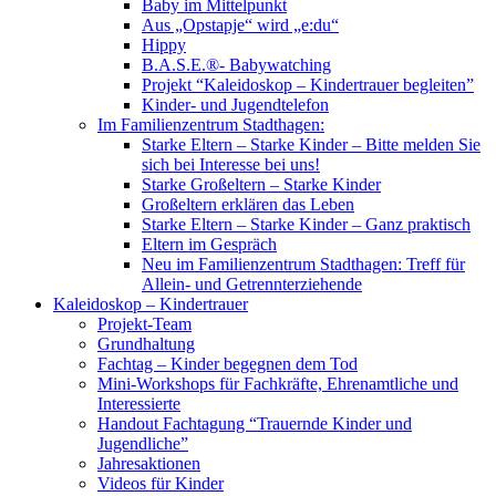
Baby im Mittelpunkt
Aus „Opstapje“ wird „e:du“
Hippy
B.A.S.E.®- Babywatching
Projekt “Kaleidoskop – Kindertrauer begleiten”
Kinder- und Jugendtelefon
Im Familienzentrum Stadthagen:
Starke Eltern – Starke Kinder – Bitte melden Sie
sich bei Interesse bei uns!
Starke Großeltern – Starke Kinder
Großeltern erklären das Leben
Starke Eltern – Starke Kinder – Ganz praktisch
Eltern im Gespräch
Neu im Familienzentrum Stadthagen: Treff für
Allein- und Getrennterziehende
Kaleidoskop – Kindertrauer
Projekt-Team
Grundhaltung
Fachtag – Kinder begegnen dem Tod
Mini-Workshops für Fachkräfte, Ehrenamtliche und
Interessierte
Handout Fachtagung “Trauernde Kinder und
Jugendliche”
Jahresaktionen
Videos für Kinder