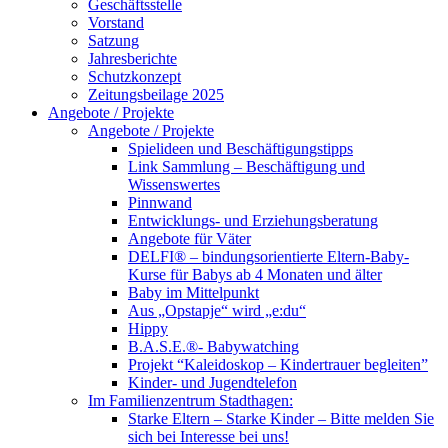
Geschäftsstelle
Vorstand
Satzung
Jahresberichte
Schutzkonzept
Zeitungsbeilage 2025
Angebote / Projekte
Angebote / Projekte
Spielideen und Beschäftigungstipps
Link Sammlung – Beschäftigung und
Wissenswertes
Pinnwand
Entwicklungs- und Erziehungsberatung
Angebote für Väter
DELFI® – bindungsorientierte Eltern-Baby-
Kurse für Babys ab 4 Monaten und älter
Baby im Mittelpunkt
Aus „Opstapje“ wird „e:du“
Hippy
B.A.S.E.®- Babywatching
Projekt “Kaleidoskop – Kindertrauer begleiten”
Kinder- und Jugendtelefon
Im Familienzentrum Stadthagen:
Starke Eltern – Starke Kinder – Bitte melden Sie
sich bei Interesse bei uns!