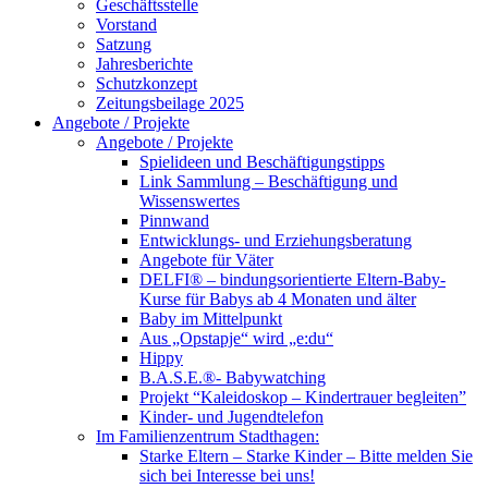
Geschäftsstelle
Vorstand
Satzung
Jahresberichte
Schutzkonzept
Zeitungsbeilage 2025
Angebote / Projekte
Angebote / Projekte
Spielideen und Beschäftigungstipps
Link Sammlung – Beschäftigung und
Wissenswertes
Pinnwand
Entwicklungs- und Erziehungsberatung
Angebote für Väter
DELFI® – bindungsorientierte Eltern-Baby-
Kurse für Babys ab 4 Monaten und älter
Baby im Mittelpunkt
Aus „Opstapje“ wird „e:du“
Hippy
B.A.S.E.®- Babywatching
Projekt “Kaleidoskop – Kindertrauer begleiten”
Kinder- und Jugendtelefon
Im Familienzentrum Stadthagen:
Starke Eltern – Starke Kinder – Bitte melden Sie
sich bei Interesse bei uns!