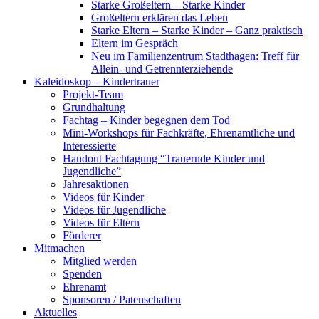
Starke Großeltern – Starke Kinder
Großeltern erklären das Leben
Starke Eltern – Starke Kinder – Ganz praktisch
Eltern im Gespräch
Neu im Familienzentrum Stadthagen: Treff für
Allein- und Getrennterziehende
Kaleidoskop – Kindertrauer
Projekt-Team
Grundhaltung
Fachtag – Kinder begegnen dem Tod
Mini-Workshops für Fachkräfte, Ehrenamtliche und
Interessierte
Handout Fachtagung “Trauernde Kinder und
Jugendliche”
Jahresaktionen
Videos für Kinder
Videos für Jugendliche
Videos für Eltern
Förderer
Mitmachen
Mitglied werden
Spenden
Ehrenamt
Sponsoren / Patenschaften
Aktuelles