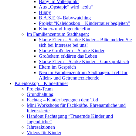
Baby im Mittelpunkt
Aus „Opstapje“ wird „e:du“
Hippy
B.A.S.E.®- Babywatching
Projekt “Kaleidoskop – Kindertrauer begleiten”
Kinder- und Jugendtelefon
Im Familienzentrum Stadthagen:
Starke Eltern – Starke Kinder – Bitte melden Sie
sich bei Interesse bei uns!
Starke Großeltern – Starke Kinder
Großeltern erklären das Leben
Starke Eltern – Starke Kinder – Ganz praktisch
Eltern im Gespräch
Neu im Familienzentrum Stadthagen: Treff für
Allein- und Getrennterziehende
Kaleidoskop – Kindertrauer
Projekt-Team
Grundhaltung
Fachtag – Kinder begegnen dem Tod
Mini-Workshops für Fachkräfte, Ehrenamtliche und
Interessierte
Handout Fachtagung “Trauernde Kinder und
Jugendliche”
Jahresaktionen
Videos für Kinder