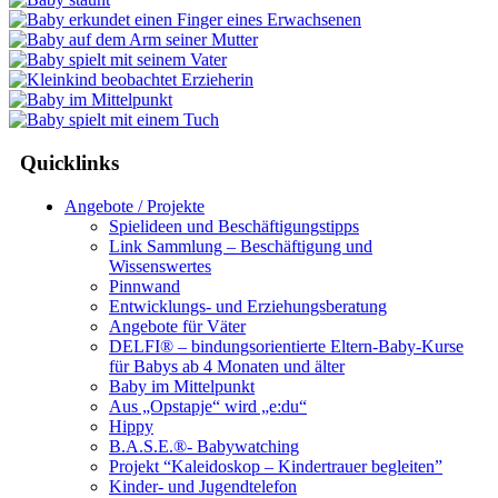
Quicklinks
Angebote / Projekte
Spielideen und Beschäftigungstipps
Link Sammlung – Beschäftigung und
Wissenswertes
Pinnwand
Entwicklungs- und Erziehungsberatung
Angebote für Väter
DELFI® – bindungsorientierte Eltern-Baby-Kurse
für Babys ab 4 Monaten und älter
Baby im Mittelpunkt
Aus „Opstapje“ wird „e:du“
Hippy
B.A.S.E.®- Babywatching
Projekt “Kaleidoskop – Kindertrauer begleiten”
Kinder- und Jugendtelefon