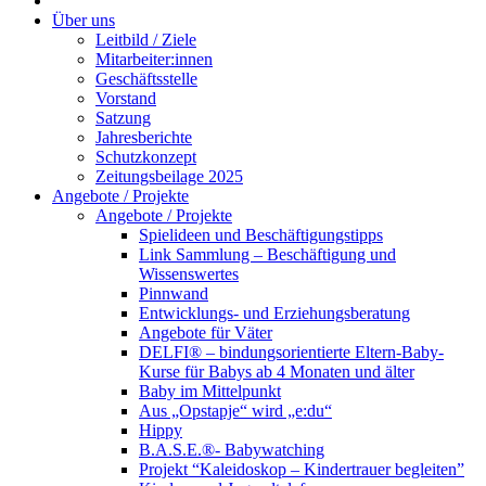
Über uns
Leitbild / Ziele
Mitarbeiter:innen
Geschäftsstelle
Vorstand
Satzung
Jahresberichte
Schutzkonzept
Zeitungsbeilage 2025
Angebote / Projekte
Angebote / Projekte
Spielideen und Beschäftigungstipps
Link Sammlung – Beschäftigung und
Wissenswertes
Pinnwand
Entwicklungs- und Erziehungsberatung
Angebote für Väter
DELFI® – bindungsorientierte Eltern-Baby-
Kurse für Babys ab 4 Monaten und älter
Baby im Mittelpunkt
Aus „Opstapje“ wird „e:du“
Hippy
B.A.S.E.®- Babywatching
Projekt “Kaleidoskop – Kindertrauer begleiten”