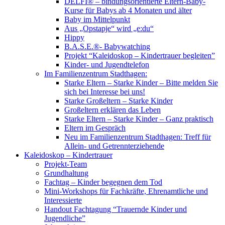
DELFI® – bindungsorientierte Eltern-Baby-
Kurse für Babys ab 4 Monaten und älter
Baby im Mittelpunkt
Aus „Opstapje“ wird „e:du“
Hippy
B.A.S.E.®- Babywatching
Projekt “Kaleidoskop – Kindertrauer begleiten”
Kinder- und Jugendtelefon
Im Familienzentrum Stadthagen:
Starke Eltern – Starke Kinder – Bitte melden Sie
sich bei Interesse bei uns!
Starke Großeltern – Starke Kinder
Großeltern erklären das Leben
Starke Eltern – Starke Kinder – Ganz praktisch
Eltern im Gespräch
Neu im Familienzentrum Stadthagen: Treff für
Allein- und Getrennterziehende
Kaleidoskop – Kindertrauer
Projekt-Team
Grundhaltung
Fachtag – Kinder begegnen dem Tod
Mini-Workshops für Fachkräfte, Ehrenamtliche und
Interessierte
Handout Fachtagung “Trauernde Kinder und
Jugendliche”