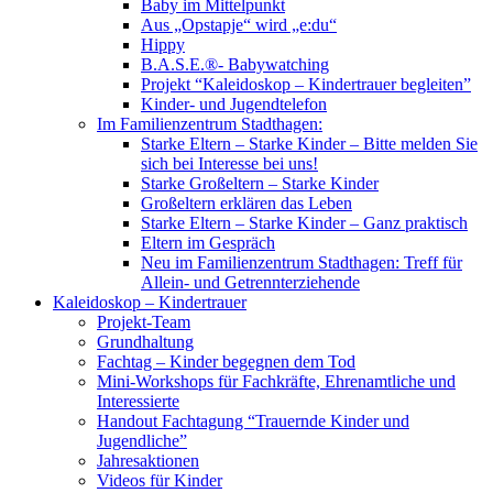
Baby im Mittelpunkt
Aus „Opstapje“ wird „e:du“
Hippy
B.A.S.E.®- Babywatching
Projekt “Kaleidoskop – Kindertrauer begleiten”
Kinder- und Jugendtelefon
Im Familienzentrum Stadthagen:
Starke Eltern – Starke Kinder – Bitte melden Sie
sich bei Interesse bei uns!
Starke Großeltern – Starke Kinder
Großeltern erklären das Leben
Starke Eltern – Starke Kinder – Ganz praktisch
Eltern im Gespräch
Neu im Familienzentrum Stadthagen: Treff für
Allein- und Getrennterziehende
Kaleidoskop – Kindertrauer
Projekt-Team
Grundhaltung
Fachtag – Kinder begegnen dem Tod
Mini-Workshops für Fachkräfte, Ehrenamtliche und
Interessierte
Handout Fachtagung “Trauernde Kinder und
Jugendliche”
Jahresaktionen
Videos für Kinder