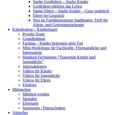
Starke Großeltern – Starke Kinder
Großeltern erklären das Leben
Starke Eltern – Starke Kinder – Ganz praktisch
Eltern im Gespräch
Neu im Familienzentrum Stadthagen: Treff für
Allein- und Getrennterziehende
Kaleidoskop – Kindertrauer
Projekt-Team
Grundhaltung
Fachtag – Kinder begegnen dem Tod
Mini-Workshops für Fachkräfte, Ehrenamtliche und
Interessierte
Handout Fachtagung “Trauernde Kinder und
Jugendliche”
Jahresaktionen
Videos für Kinder
Videos für Jugendliche
Videos für Eltern
Förderer
Mitmachen
Mitglied werden
Spenden
Ehrenamt
Sponsoren / Patenschaften
Aktuelles