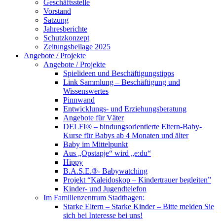
Geschäftsstelle
Vorstand
Satzung
Jahresberichte
Schutzkonzept
Zeitungsbeilage 2025
Angebote / Projekte
Angebote / Projekte
Spielideen und Beschäftigungstipps
Link Sammlung – Beschäftigung und
Wissenswertes
Pinnwand
Entwicklungs- und Erziehungsberatung
Angebote für Väter
DELFI® – bindungsorientierte Eltern-Baby-
Kurse für Babys ab 4 Monaten und älter
Baby im Mittelpunkt
Aus „Opstapje“ wird „e:du“
Hippy
B.A.S.E.®- Babywatching
Projekt “Kaleidoskop – Kindertrauer begleiten”
Kinder- und Jugendtelefon
Im Familienzentrum Stadthagen:
Starke Eltern – Starke Kinder – Bitte melden Sie
sich bei Interesse bei uns!