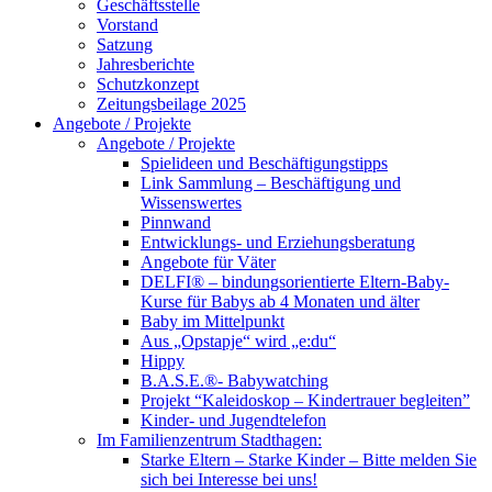
Geschäftsstelle
Vorstand
Satzung
Jahresberichte
Schutzkonzept
Zeitungsbeilage 2025
Angebote / Projekte
Angebote / Projekte
Spielideen und Beschäftigungstipps
Link Sammlung – Beschäftigung und
Wissenswertes
Pinnwand
Entwicklungs- und Erziehungsberatung
Angebote für Väter
DELFI® – bindungsorientierte Eltern-Baby-
Kurse für Babys ab 4 Monaten und älter
Baby im Mittelpunkt
Aus „Opstapje“ wird „e:du“
Hippy
B.A.S.E.®- Babywatching
Projekt “Kaleidoskop – Kindertrauer begleiten”
Kinder- und Jugendtelefon
Im Familienzentrum Stadthagen:
Starke Eltern – Starke Kinder – Bitte melden Sie
sich bei Interesse bei uns!