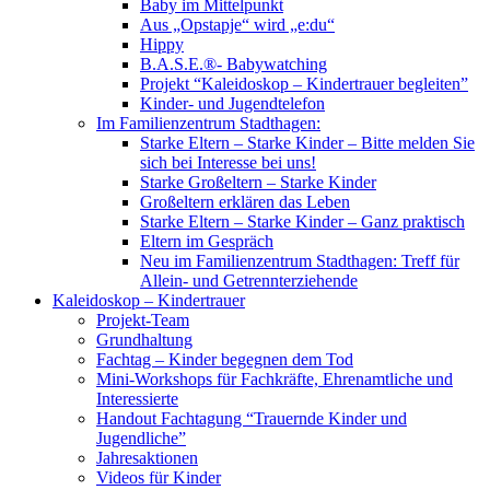
Baby im Mittelpunkt
Aus „Opstapje“ wird „e:du“
Hippy
B.A.S.E.®- Babywatching
Projekt “Kaleidoskop – Kindertrauer begleiten”
Kinder- und Jugendtelefon
Im Familienzentrum Stadthagen:
Starke Eltern – Starke Kinder – Bitte melden Sie
sich bei Interesse bei uns!
Starke Großeltern – Starke Kinder
Großeltern erklären das Leben
Starke Eltern – Starke Kinder – Ganz praktisch
Eltern im Gespräch
Neu im Familienzentrum Stadthagen: Treff für
Allein- und Getrennterziehende
Kaleidoskop – Kindertrauer
Projekt-Team
Grundhaltung
Fachtag – Kinder begegnen dem Tod
Mini-Workshops für Fachkräfte, Ehrenamtliche und
Interessierte
Handout Fachtagung “Trauernde Kinder und
Jugendliche”
Jahresaktionen
Videos für Kinder