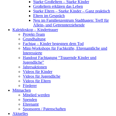
Starke Großeltern – Starke Kinder
Großeltern erklären das Leben
Starke Eltern – Starke Kinder – Ganz praktisch
Eltern im Gespräch
Neu im Familienzentrum Stadthagen: Treff für
Allein- und Getrennterziehende
Kaleidoskop – Kindertrauer
Projekt-Team
Grundhaltung
Fachtag – Kinder begegnen dem Tod
Mini-Workshops für Fachkräfte, Ehrenamtliche und
Interessierte
Handout Fachtagung “Trauernde Kinder und
Jugendliche”
Jahresaktionen
Videos für Kinder
Videos für Jugendliche
Videos für Eltern
Förderer
Mitmachen
Mitglied werden
Spenden
Ehrenamt
Sponsoren / Patenschaften
Aktuelles