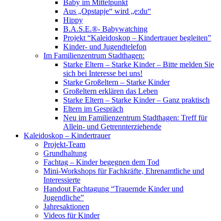
Baby im Mittelpunkt
Aus „Opstapje“ wird „e:du“
Hippy
B.A.S.E.®- Babywatching
Projekt “Kaleidoskop – Kindertrauer begleiten”
Kinder- und Jugendtelefon
Im Familienzentrum Stadthagen:
Starke Eltern – Starke Kinder – Bitte melden Sie
sich bei Interesse bei uns!
Starke Großeltern – Starke Kinder
Großeltern erklären das Leben
Starke Eltern – Starke Kinder – Ganz praktisch
Eltern im Gespräch
Neu im Familienzentrum Stadthagen: Treff für
Allein- und Getrennterziehende
Kaleidoskop – Kindertrauer
Projekt-Team
Grundhaltung
Fachtag – Kinder begegnen dem Tod
Mini-Workshops für Fachkräfte, Ehrenamtliche und
Interessierte
Handout Fachtagung “Trauernde Kinder und
Jugendliche”
Jahresaktionen
Videos für Kinder