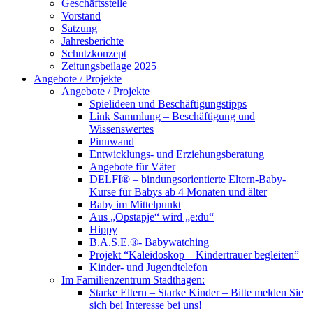
Geschäftsstelle
Vorstand
Satzung
Jahresberichte
Schutzkonzept
Zeitungsbeilage 2025
Angebote / Projekte
Angebote / Projekte
Spielideen und Beschäftigungstipps
Link Sammlung – Beschäftigung und
Wissenswertes
Pinnwand
Entwicklungs- und Erziehungsberatung
Angebote für Väter
DELFI® – bindungsorientierte Eltern-Baby-
Kurse für Babys ab 4 Monaten und älter
Baby im Mittelpunkt
Aus „Opstapje“ wird „e:du“
Hippy
B.A.S.E.®- Babywatching
Projekt “Kaleidoskop – Kindertrauer begleiten”
Kinder- und Jugendtelefon
Im Familienzentrum Stadthagen:
Starke Eltern – Starke Kinder – Bitte melden Sie
sich bei Interesse bei uns!