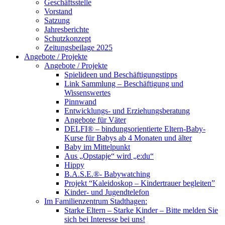
Geschäftsstelle
Vorstand
Satzung
Jahresberichte
Schutzkonzept
Zeitungsbeilage 2025
Angebote / Projekte
Angebote / Projekte
Spielideen und Beschäftigungstipps
Link Sammlung – Beschäftigung und
Wissenswertes
Pinnwand
Entwicklungs- und Erziehungsberatung
Angebote für Väter
DELFI® – bindungsorientierte Eltern-Baby-
Kurse für Babys ab 4 Monaten und älter
Baby im Mittelpunkt
Aus „Opstapje“ wird „e:du“
Hippy
B.A.S.E.®- Babywatching
Projekt “Kaleidoskop – Kindertrauer begleiten”
Kinder- und Jugendtelefon
Im Familienzentrum Stadthagen:
Starke Eltern – Starke Kinder – Bitte melden Sie
sich bei Interesse bei uns!