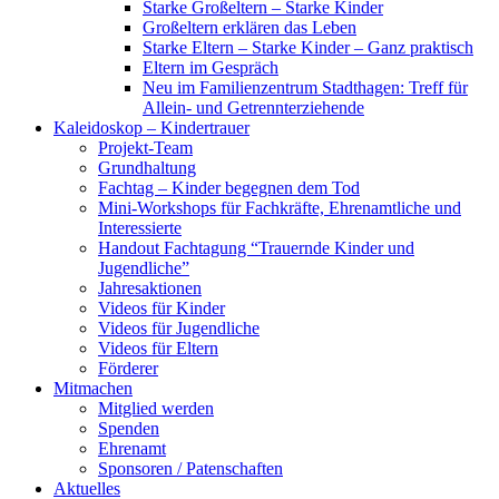
Starke Großeltern – Starke Kinder
Großeltern erklären das Leben
Starke Eltern – Starke Kinder – Ganz praktisch
Eltern im Gespräch
Neu im Familienzentrum Stadthagen: Treff für
Allein- und Getrennterziehende
Kaleidoskop – Kindertrauer
Projekt-Team
Grundhaltung
Fachtag – Kinder begegnen dem Tod
Mini-Workshops für Fachkräfte, Ehrenamtliche und
Interessierte
Handout Fachtagung “Trauernde Kinder und
Jugendliche”
Jahresaktionen
Videos für Kinder
Videos für Jugendliche
Videos für Eltern
Förderer
Mitmachen
Mitglied werden
Spenden
Ehrenamt
Sponsoren / Patenschaften
Aktuelles