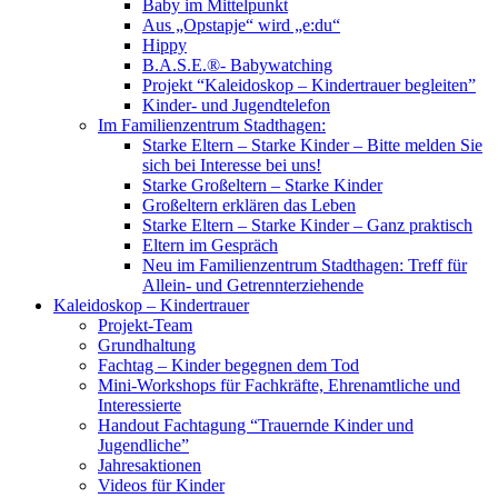
Baby im Mittelpunkt
Aus „Opstapje“ wird „e:du“
Hippy
B.A.S.E.®- Babywatching
Projekt “Kaleidoskop – Kindertrauer begleiten”
Kinder- und Jugendtelefon
Im Familienzentrum Stadthagen:
Starke Eltern – Starke Kinder – Bitte melden Sie
sich bei Interesse bei uns!
Starke Großeltern – Starke Kinder
Großeltern erklären das Leben
Starke Eltern – Starke Kinder – Ganz praktisch
Eltern im Gespräch
Neu im Familienzentrum Stadthagen: Treff für
Allein- und Getrennterziehende
Kaleidoskop – Kindertrauer
Projekt-Team
Grundhaltung
Fachtag – Kinder begegnen dem Tod
Mini-Workshops für Fachkräfte, Ehrenamtliche und
Interessierte
Handout Fachtagung “Trauernde Kinder und
Jugendliche”
Jahresaktionen
Videos für Kinder