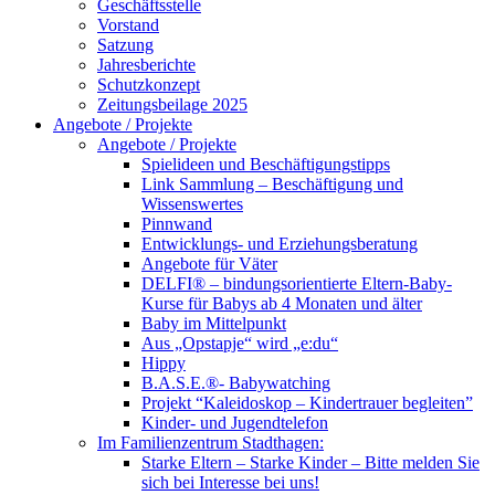
Geschäftsstelle
Vorstand
Satzung
Jahresberichte
Schutzkonzept
Zeitungsbeilage 2025
Angebote / Projekte
Angebote / Projekte
Spielideen und Beschäftigungstipps
Link Sammlung – Beschäftigung und
Wissenswertes
Pinnwand
Entwicklungs- und Erziehungsberatung
Angebote für Väter
DELFI® – bindungsorientierte Eltern-Baby-
Kurse für Babys ab 4 Monaten und älter
Baby im Mittelpunkt
Aus „Opstapje“ wird „e:du“
Hippy
B.A.S.E.®- Babywatching
Projekt “Kaleidoskop – Kindertrauer begleiten”
Kinder- und Jugendtelefon
Im Familienzentrum Stadthagen:
Starke Eltern – Starke Kinder – Bitte melden Sie
sich bei Interesse bei uns!