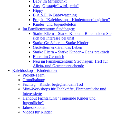
Baby im Mittelpunkt
Aus „Opstapje“ wird „e:du“
Hippy
B.A.S.E.®- Babywatching
Projekt “Kaleidoskop – Kindertrauer begleiten”
Kinder- und Jugendtelefon
Im Familienzentrum Stadthagen:
Starke Eltern – Starke Kinder – Bitte melden Sie
sich bei Interesse bei uns!
Starke Großeltern – Starke Kinder
Großeltern erklären das Leben
Starke Eltern – Starke Kinder – Ganz praktisch
Eltern im Gespräch
Neu im Familienzentrum Stadthagen: Treff für
Allein- und Getrennterziehende
Kaleidoskop – Kindertrauer
Projekt-Team
Grundhaltung
Fachtag – Kinder begegnen dem Tod
Mini-Workshops für Fachkräfte, Ehrenamtliche und
Interessierte
Handout Fachtagung “Trauernde Kinder und
Jugendliche”
Jahresaktionen
Videos für Kinder