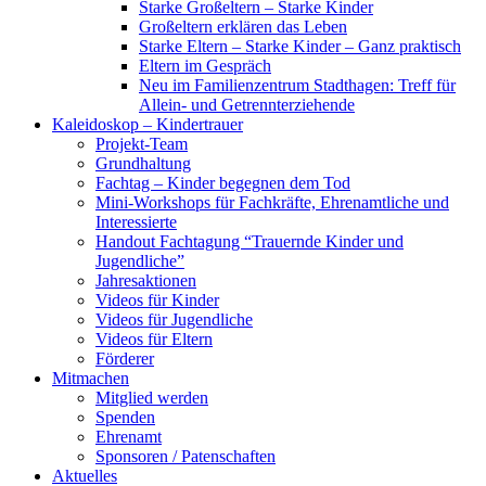
Starke Großeltern – Starke Kinder
Großeltern erklären das Leben
Starke Eltern – Starke Kinder – Ganz praktisch
Eltern im Gespräch
Neu im Familienzentrum Stadthagen: Treff für
Allein- und Getrennterziehende
Kaleidoskop – Kindertrauer
Projekt-Team
Grundhaltung
Fachtag – Kinder begegnen dem Tod
Mini-Workshops für Fachkräfte, Ehrenamtliche und
Interessierte
Handout Fachtagung “Trauernde Kinder und
Jugendliche”
Jahresaktionen
Videos für Kinder
Videos für Jugendliche
Videos für Eltern
Förderer
Mitmachen
Mitglied werden
Spenden
Ehrenamt
Sponsoren / Patenschaften
Aktuelles