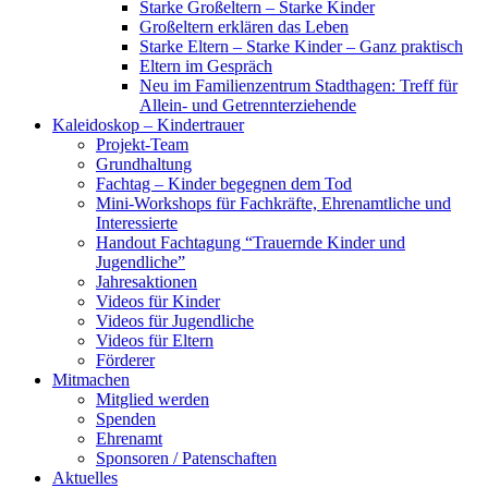
Starke Großeltern – Starke Kinder
Großeltern erklären das Leben
Starke Eltern – Starke Kinder – Ganz praktisch
Eltern im Gespräch
Neu im Familienzentrum Stadthagen: Treff für
Allein- und Getrennterziehende
Kaleidoskop – Kindertrauer
Projekt-Team
Grundhaltung
Fachtag – Kinder begegnen dem Tod
Mini-Workshops für Fachkräfte, Ehrenamtliche und
Interessierte
Handout Fachtagung “Trauernde Kinder und
Jugendliche”
Jahresaktionen
Videos für Kinder
Videos für Jugendliche
Videos für Eltern
Förderer
Mitmachen
Mitglied werden
Spenden
Ehrenamt
Sponsoren / Patenschaften
Aktuelles