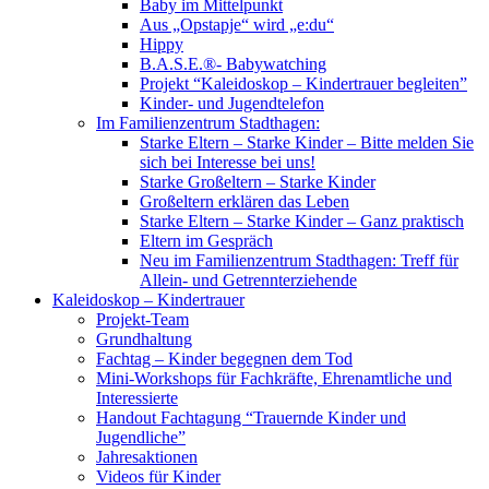
Baby im Mittelpunkt
Aus „Opstapje“ wird „e:du“
Hippy
B.A.S.E.®- Babywatching
Projekt “Kaleidoskop – Kindertrauer begleiten”
Kinder- und Jugendtelefon
Im Familienzentrum Stadthagen:
Starke Eltern – Starke Kinder – Bitte melden Sie
sich bei Interesse bei uns!
Starke Großeltern – Starke Kinder
Großeltern erklären das Leben
Starke Eltern – Starke Kinder – Ganz praktisch
Eltern im Gespräch
Neu im Familienzentrum Stadthagen: Treff für
Allein- und Getrennterziehende
Kaleidoskop – Kindertrauer
Projekt-Team
Grundhaltung
Fachtag – Kinder begegnen dem Tod
Mini-Workshops für Fachkräfte, Ehrenamtliche und
Interessierte
Handout Fachtagung “Trauernde Kinder und
Jugendliche”
Jahresaktionen
Videos für Kinder