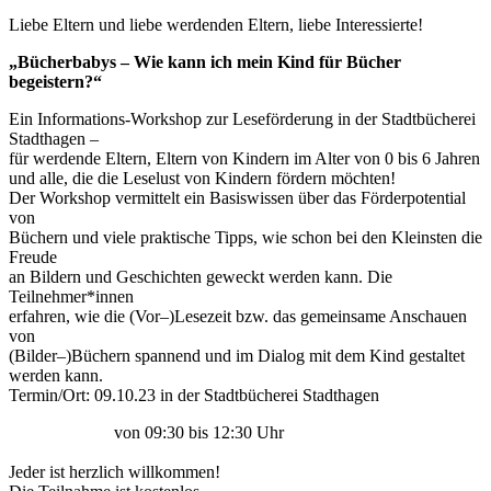
Liebe Eltern und liebe werdenden Eltern, liebe Interessierte!
„Bücherbabys – Wie kann ich mein Kind für Bücher
begeistern?“
Ein Informations-Workshop zur Leseförderung in der Stadtbücherei
Stadthagen –
für werdende Eltern, Eltern von Kindern im Alter von 0 bis 6 Jahren
und alle, die die Leselust von Kindern fördern möchten!
Der Workshop vermittelt ein Basiswissen über das Förderpotential
von
Büchern und viele praktische Tipps, wie schon
bei den
Kleinsten
die
Freude
an Bildern und Geschichten geweckt werden kann. Die
Teilnehmer*innen
erfahren, wie
die
(Vor
–
)Lese
zeit
bzw. das gemeinsame Anschauen
von
(Bilder
–
)
Büchern
spannend und
im Dialog mit dem Kind gestaltet
werden kann
.
Termin/Ort: 09.10.23 in der Stadtbücherei Stadthagen
von 0
9
:
30
bis 12:
3
0 Uhr
Jeder
ist
herzlich
willkommen!