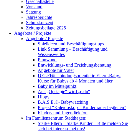
Geschäftsstelle
Vorstand
Satzung
Jahresberichte
Schutzkonzept
Zeitungsbeilage 2025
Angebote / Projekte
Angebote / Projekte
Spielideen und Beschäftigungstipps
Link Sammlung – Beschäftigung und
Wissenswertes
Pinnwand
Entwicklungs- und Erziehungsberatung
Angebote für Väter
DELFI® – bindungsorientierte Eltern-Baby-
Kurse für Babys ab 4 Monaten und älter
Baby im Mittelpunkt
Aus „Opstapje“ wird „e:du“
Hippy
B.A.S.E.®- Babywatching
Projekt “Kaleidoskop – Kindertrauer begleiten”
Kinder- und Jugendtelefon
Im Familienzentrum Stadthagen:
Starke Eltern – Starke Kinder – Bitte melden Sie
sich bei Interesse bei uns!