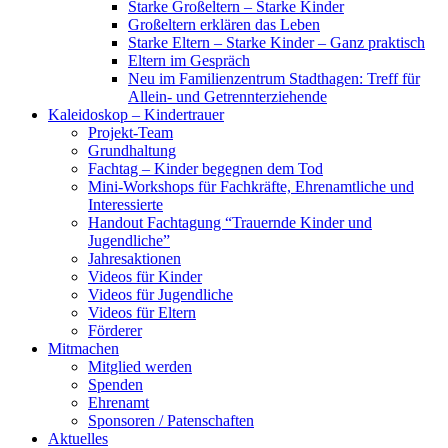
Starke Großeltern – Starke Kinder
Großeltern erklären das Leben
Starke Eltern – Starke Kinder – Ganz praktisch
Eltern im Gespräch
Neu im Familienzentrum Stadthagen: Treff für
Allein- und Getrennterziehende
Kaleidoskop – Kindertrauer
Projekt-Team
Grundhaltung
Fachtag – Kinder begegnen dem Tod
Mini-Workshops für Fachkräfte, Ehrenamtliche und
Interessierte
Handout Fachtagung “Trauernde Kinder und
Jugendliche”
Jahresaktionen
Videos für Kinder
Videos für Jugendliche
Videos für Eltern
Förderer
Mitmachen
Mitglied werden
Spenden
Ehrenamt
Sponsoren / Patenschaften
Aktuelles