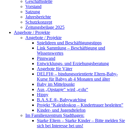
Geschäftsstelle
Vorstand
Satzung
Jahresberichte
Schutzkonzept
Zeitungsbeilage 2025
Angebote / Projekte
Angebote / Projekte
Spielideen und Beschäftigungstipps
Link Sammlung – Beschäftigung und
Wissenswertes
Pinnwand
Entwicklungs- und Erziehungsberatung
Angebote für Väter
DELFI® – bindungsorientierte Eltern-Baby-
Kurse für Babys ab 4 Monaten und älter
Baby im Mittelpunkt
Aus „Opstapje“ wird „e:du“
Hippy
B.A.S.E.®- Babywatching
Projekt “Kaleidoskop – Kindertrauer begleiten”
Kinder- und Jugendtelefon
Im Familienzentrum Stadthagen:
Starke Eltern – Starke Kinder – Bitte melden Sie
sich bei Interesse bei uns!