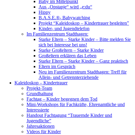
Baby im Mittelpunkt
Aus „Opstapje“ wird „e:du“
Hippy
B.A.S.E.®- Babywatching
Projekt “Kaleidoskop – Kindertrauer begleiten”
Kinder- und Jugendtelefon
Im Familienzentrum Stadthagen:
Starke Eltern – Starke Kinder – Bitte melden Sie
sich bei Interesse bei uns!
Starke Großeltern – Starke Kinder
Großeltern erklären das Leben
Starke Eltern – Starke Kinder – Ganz praktisch
Eltern im Gespräch
Neu im Familienzentrum Stadthagen: Treff für
Allein- und Getrennterziehende
Kaleidoskop – Kindertrauer
Projekt-Team
Grundhaltung
Fachtag – Kinder begegnen dem Tod
Mini-Workshops für Fachkräfte, Ehrenamtliche und
Interessierte
Handout Fachtagung “Trauernde Kinder und
Jugendliche”
Jahresaktionen
Videos für Kinder