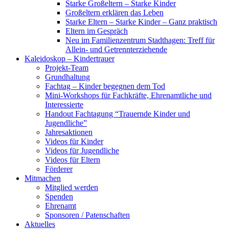
Starke Großeltern – Starke Kinder
Großeltern erklären das Leben
Starke Eltern – Starke Kinder – Ganz praktisch
Eltern im Gespräch
Neu im Familienzentrum Stadthagen: Treff für
Allein- und Getrennterziehende
Kaleidoskop – Kindertrauer
Projekt-Team
Grundhaltung
Fachtag – Kinder begegnen dem Tod
Mini-Workshops für Fachkräfte, Ehrenamtliche und
Interessierte
Handout Fachtagung “Trauernde Kinder und
Jugendliche”
Jahresaktionen
Videos für Kinder
Videos für Jugendliche
Videos für Eltern
Förderer
Mitmachen
Mitglied werden
Spenden
Ehrenamt
Sponsoren / Patenschaften
Aktuelles