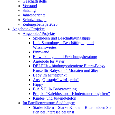
Geschäftsstelle
Vorstand
Satzung
Jahresberichte
Schutzkonzept
Zeitungsbeilage 2025
Angebote / Projekte
Angebote / Projekte
Spielideen und Beschäftigungstipps
Link Sammlung – Beschäftigung und
Wissenswertes
Pinnwand
Entwicklungs- und Erziehungsberatung
Angebote für Väter
DELFI® – bindungsorientierte Eltern-Baby-
Kurse für Babys ab 4 Monaten und älter
Baby im Mittelpunkt
Aus „Opstapje“ wird „e:du“
Hippy
B.A.S.E.®- Babywatching
Projekt “Kaleidoskop – Kindertrauer begleiten”
Kinder- und Jugendtelefon
Im Familienzentrum Stadthagen:
Starke Eltern – Starke Kinder – Bitte melden Sie
sich bei Interesse bei uns!