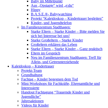
Baby im Mittelpunkt
Aus „Opstapje“ wird „e:du“
Hippy
B.A.S.E.®- Babywatching
Projekt “Kaleidoskop – Kindertrauer begleiten”
Kinder- und Jugendtelefon
Im Familienzentrum Stadthagen:
Starke Eltern – Starke Kinder – Bitte melden Sie
sich bei Interesse bei uns!
Starke Großeltern – Starke Kinder
Großeltern erklären das Leben
Starke Eltern – Starke Kinder – Ganz praktisch
Eltern im Gespräch
Neu im Familienzentrum Stadthagen: Treff für
Allein- und Getrennterziehende
Kaleidoskop – Kindertrauer
Projekt-Team
Grundhaltung
Fachtag – Kinder begegnen dem Tod
Mini-Workshops für Fachkräfte, Ehrenamtliche und
Interessierte
Handout Fachtagung “Trauernde Kinder und
Jugendliche”
Jahresaktionen
Videos für Kinder