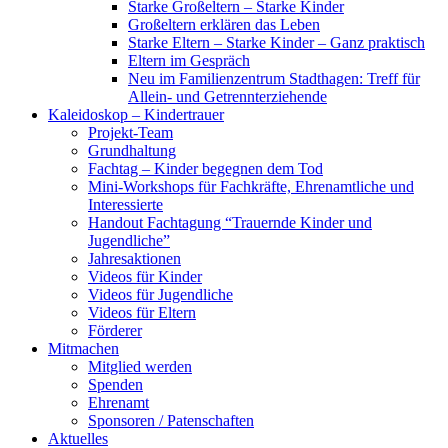
Starke Großeltern – Starke Kinder
Großeltern erklären das Leben
Starke Eltern – Starke Kinder – Ganz praktisch
Eltern im Gespräch
Neu im Familienzentrum Stadthagen: Treff für
Allein- und Getrennterziehende
Kaleidoskop – Kindertrauer
Projekt-Team
Grundhaltung
Fachtag – Kinder begegnen dem Tod
Mini-Workshops für Fachkräfte, Ehrenamtliche und
Interessierte
Handout Fachtagung “Trauernde Kinder und
Jugendliche”
Jahresaktionen
Videos für Kinder
Videos für Jugendliche
Videos für Eltern
Förderer
Mitmachen
Mitglied werden
Spenden
Ehrenamt
Sponsoren / Patenschaften
Aktuelles