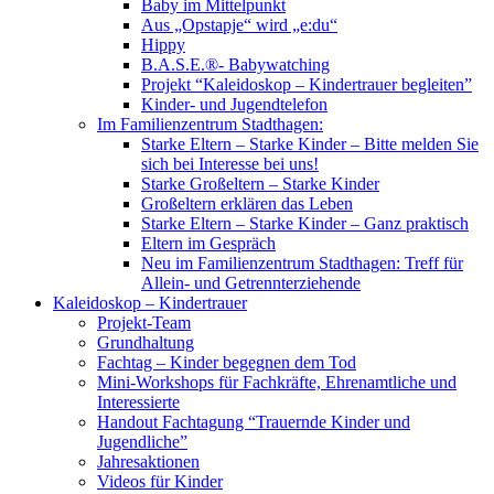
Baby im Mittelpunkt
Aus „Opstapje“ wird „e:du“
Hippy
B.A.S.E.®- Babywatching
Projekt “Kaleidoskop – Kindertrauer begleiten”
Kinder- und Jugendtelefon
Im Familienzentrum Stadthagen:
Starke Eltern – Starke Kinder – Bitte melden Sie
sich bei Interesse bei uns!
Starke Großeltern – Starke Kinder
Großeltern erklären das Leben
Starke Eltern – Starke Kinder – Ganz praktisch
Eltern im Gespräch
Neu im Familienzentrum Stadthagen: Treff für
Allein- und Getrennterziehende
Kaleidoskop – Kindertrauer
Projekt-Team
Grundhaltung
Fachtag – Kinder begegnen dem Tod
Mini-Workshops für Fachkräfte, Ehrenamtliche und
Interessierte
Handout Fachtagung “Trauernde Kinder und
Jugendliche”
Jahresaktionen
Videos für Kinder