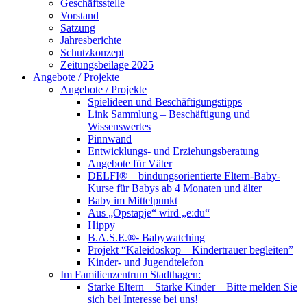
Geschäftsstelle
Vorstand
Satzung
Jahresberichte
Schutzkonzept
Zeitungsbeilage 2025
Angebote / Projekte
Angebote / Projekte
Spielideen und Beschäftigungstipps
Link Sammlung – Beschäftigung und
Wissenswertes
Pinnwand
Entwicklungs- und Erziehungsberatung
Angebote für Väter
DELFI® – bindungsorientierte Eltern-Baby-
Kurse für Babys ab 4 Monaten und älter
Baby im Mittelpunkt
Aus „Opstapje“ wird „e:du“
Hippy
B.A.S.E.®- Babywatching
Projekt “Kaleidoskop – Kindertrauer begleiten”
Kinder- und Jugendtelefon
Im Familienzentrum Stadthagen:
Starke Eltern – Starke Kinder – Bitte melden Sie
sich bei Interesse bei uns!