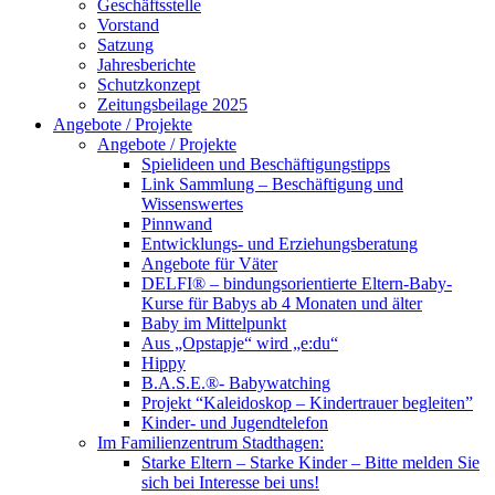
Geschäftsstelle
Vorstand
Satzung
Jahresberichte
Schutzkonzept
Zeitungsbeilage 2025
Angebote / Projekte
Angebote / Projekte
Spielideen und Beschäftigungstipps
Link Sammlung – Beschäftigung und
Wissenswertes
Pinnwand
Entwicklungs- und Erziehungsberatung
Angebote für Väter
DELFI® – bindungsorientierte Eltern-Baby-
Kurse für Babys ab 4 Monaten und älter
Baby im Mittelpunkt
Aus „Opstapje“ wird „e:du“
Hippy
B.A.S.E.®- Babywatching
Projekt “Kaleidoskop – Kindertrauer begleiten”
Kinder- und Jugendtelefon
Im Familienzentrum Stadthagen:
Starke Eltern – Starke Kinder – Bitte melden Sie
sich bei Interesse bei uns!