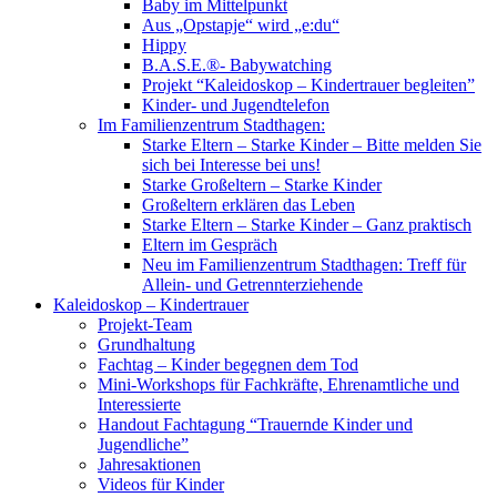
Baby im Mittelpunkt
Aus „Opstapje“ wird „e:du“
Hippy
B.A.S.E.®- Babywatching
Projekt “Kaleidoskop – Kindertrauer begleiten”
Kinder- und Jugendtelefon
Im Familienzentrum Stadthagen:
Starke Eltern – Starke Kinder – Bitte melden Sie
sich bei Interesse bei uns!
Starke Großeltern – Starke Kinder
Großeltern erklären das Leben
Starke Eltern – Starke Kinder – Ganz praktisch
Eltern im Gespräch
Neu im Familienzentrum Stadthagen: Treff für
Allein- und Getrennterziehende
Kaleidoskop – Kindertrauer
Projekt-Team
Grundhaltung
Fachtag – Kinder begegnen dem Tod
Mini-Workshops für Fachkräfte, Ehrenamtliche und
Interessierte
Handout Fachtagung “Trauernde Kinder und
Jugendliche”
Jahresaktionen
Videos für Kinder