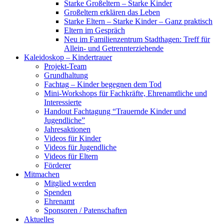
Starke Großeltern – Starke Kinder
Großeltern erklären das Leben
Starke Eltern – Starke Kinder – Ganz praktisch
Eltern im Gespräch
Neu im Familienzentrum Stadthagen: Treff für
Allein- und Getrennterziehende
Kaleidoskop – Kindertrauer
Projekt-Team
Grundhaltung
Fachtag – Kinder begegnen dem Tod
Mini-Workshops für Fachkräfte, Ehrenamtliche und
Interessierte
Handout Fachtagung “Trauernde Kinder und
Jugendliche”
Jahresaktionen
Videos für Kinder
Videos für Jugendliche
Videos für Eltern
Förderer
Mitmachen
Mitglied werden
Spenden
Ehrenamt
Sponsoren / Patenschaften
Aktuelles